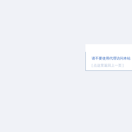
提示信息
请不要使用代理访问本站
[ 点这里返回上一页 ]