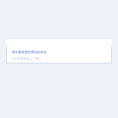
提示信息
请不要使用代理访问本站
[ 点这里返回上一页 ]