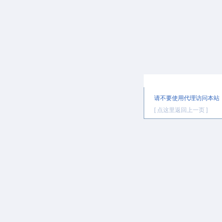
提示信息
请不要使用代理访问本站
[ 点这里返回上一页 ]