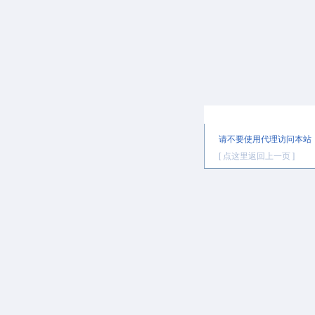
提示信息
请不要使用代理访问本站
[ 点这里返回上一页 ]