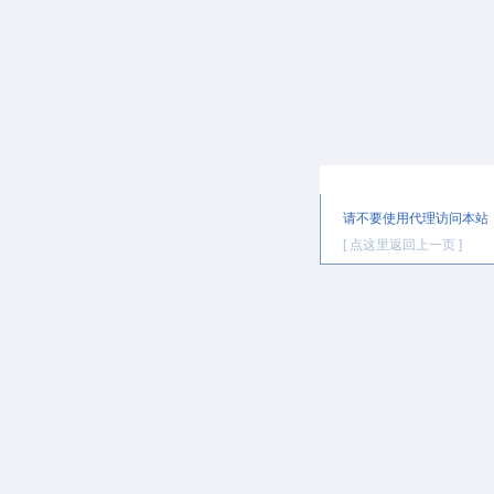
提示信息
请不要使用代理访问本站
[ 点这里返回上一页 ]