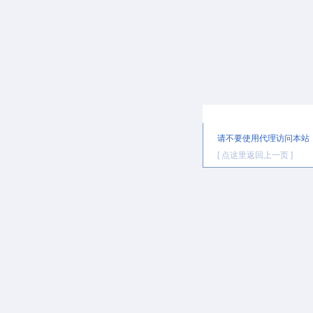
提示信息
请不要使用代理访问本站
[ 点这里返回上一页 ]