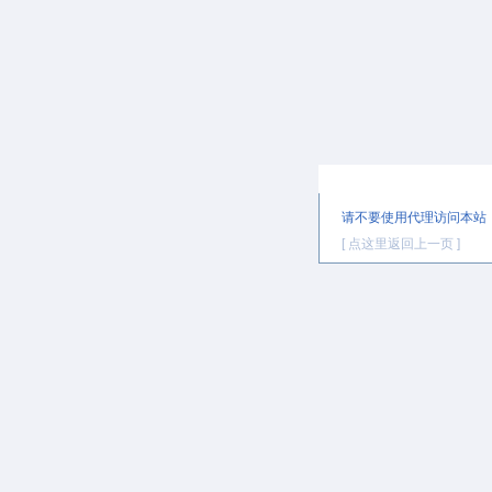
提示信息
请不要使用代理访问本站
[ 点这里返回上一页 ]