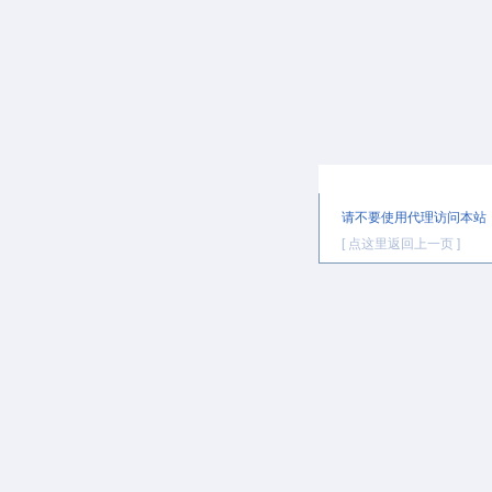
提示信息
请不要使用代理访问本站
[ 点这里返回上一页 ]