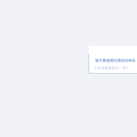
提示信息
请不要使用代理访问本站
[ 点这里返回上一页 ]