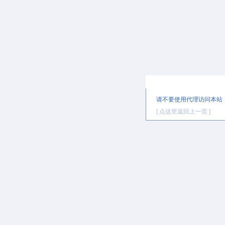
提示信息
请不要使用代理访问本站
[ 点这里返回上一页 ]