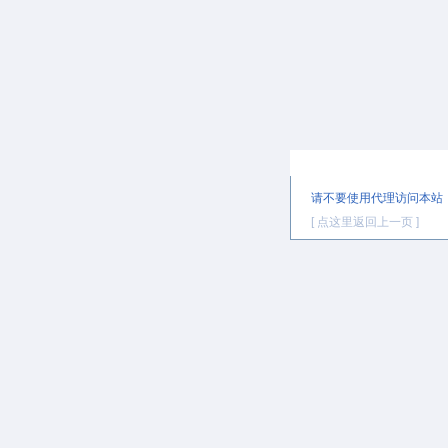
提示信息
请不要使用代理访问本站
[ 点这里返回上一页 ]